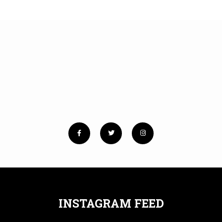
No images found!
Try some other hashtag or username
INSTAGRAM FEED