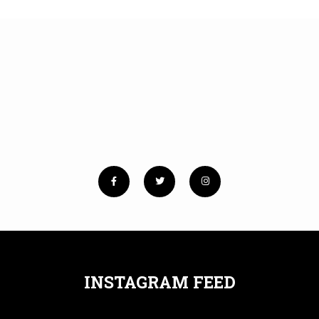
No images found!
Try some other hashtag or username
INSTAGRAM FEED