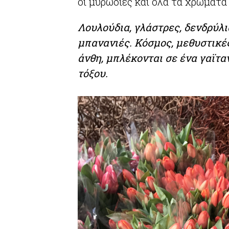
οι μυρωδιές και όλα τα χρώματ
Λουλούδια, γλάστρες, δενδρύλι
μπανανιές. Κόσμος, μεθυστικέ
άνθη,
μπλέκονται σε ένα γαϊτα
τόξου.