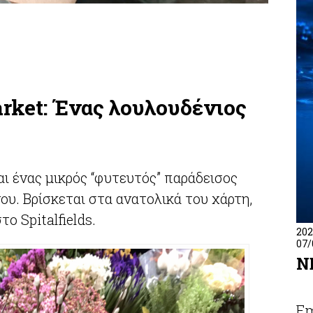
rket: Ένας λουλουδένιος
αι ένας μικρός “φυτευτός” παράδεισος
υ. Βρίσκεται στα ανατολικά του χάρτη,
ο Spitalfields.
202
07/
N
Em