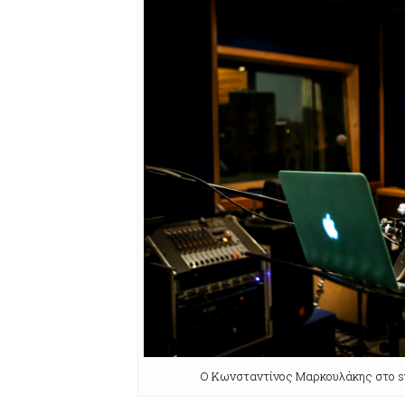
Ο Κωνσταντίνος Μαρκουλάκης στο stu