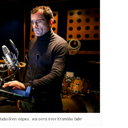
dio δίνει σάρκα… και οστά στον Χταπόδιο Safe!