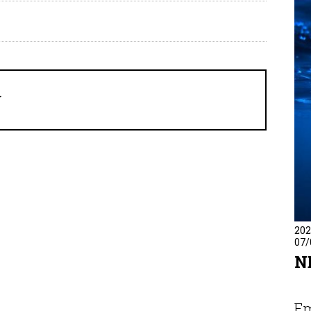
Υ
202
07/
N
Em