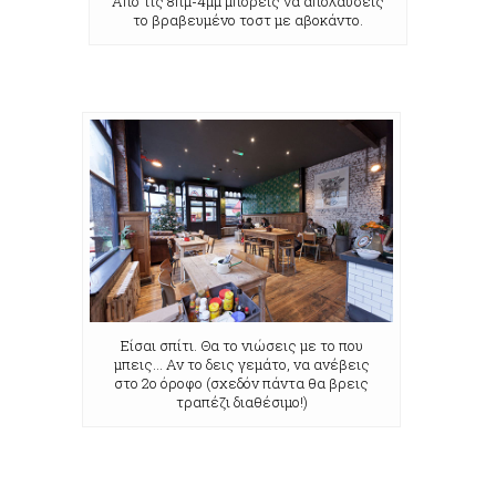
Από τις 8πμ-4μμ μπορείς να απολαύσεις
το βραβευμένο τοστ με αβοκάντο.
Είσαι σπίτι. Θα το νιώσεις με το που
μπεις… Αν το δεις γεμάτο, να ανέβεις
στο 2ο όροφο (σχεδόν πάντα θα βρεις
τραπέζι διαθέσιμο!)