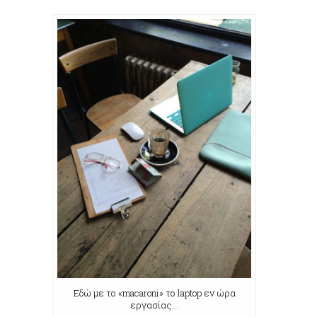
Εδώ με το «macaroni» το laptop εν ώρα
εργασίας…